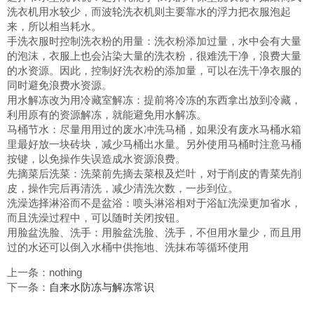
洗衣机用水较少，而波轮洗衣机则主要靠水的浮力把衣服泡起
来，所以相当耗水。
手洗衣服时控制洗衣粉的用量：洗衣粉添加过量，水中会有大量
的泡沫，衣服上也会沾染大量的洗衣粉，很难洗干净，浪费大量
的水资源。因此，控制好洗衣粉的添加量，可以在洗干净衣服的
同时避免浪费水资源。
用水解冻改为用冷藏室解冻：提前将冷冻的东西拿出放到冷藏，
利用原有的资源解冻，就能避免用水解冻。
马桶节水：尽量用用过的废水冲洗马桶，如果没有废水马桶水箱
里最好放一块砖块，减少马桶出水量。另外使用马桶时注意马桶
按键，以免操作失误造成水资源浪费。
先摘菜后洗菜：洗菜前先摘去菜根及烂叶，对于削皮的青菜先削
皮，操作完后再清洗，减少清洗次数，一步到位。
洗澡选择淋浴而不是盆浴：喷头淋浴相对于浴缸洗澡更加省水，
而且洗澡过程中，可以随时关闭按钮。
用脸盆洗脸、洗手：用脸盆洗脸、洗手，不但用水量少，而且用
过的水还可以倒入水桶中供拖地、洗抹布等循环使用
上一条：nothing
下一条：
自来水防冻与解冻常识