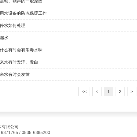
震动、噪声的一般原因
用水设备的防冻保暖工作
停水如何处理
漏水
什么有时会有消毒水味
来水有时发浑、发白
来水有时会发黄
<<
<
1
2
>
来水有限公司
65 / 0535-6385200